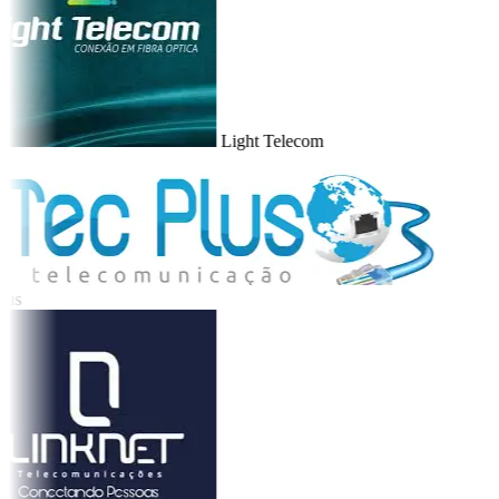
Light Telecom
us