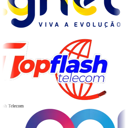
ash Telecom